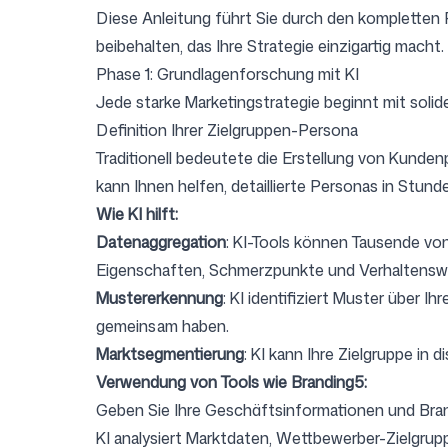
Diese Anleitung führt Sie durch den kompletten 
beibehalten, das Ihre Strategie einzigartig macht.
Anmelden
Registrieren
Phase 1: Grundlagenforschung mit KI
Jede starke Marketingstrategie beginnt mit soli
Definition Ihrer Zielgruppen-Persona
Traditionell bedeutete die Erstellung von Kund
kann Ihnen helfen, detaillierte Personas in Stunde
Wie KI hilft:
Datenaggregation
: KI-Tools können Tausende vo
Eigenschaften, Schmerzpunkte und Verhaltenswei
Mustererkennung
: KI identifiziert Muster über 
gemeinsam haben.
Marktsegmentierung
: KI kann Ihre Zielgruppe i
Verwendung von Tools wie Branding5:
Geben Sie Ihre Geschäftsinformationen und Bra
KI analysiert Marktdaten, Wettbewerber-Zielgru