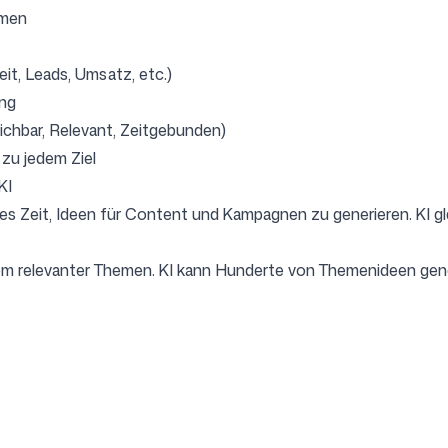
mmen
it, Leads, Umsatz, etc.)
ung
ichbar, Relevant, Zeitgebunden)
 zu jedem Ziel
KI
st es Zeit, Ideen für Content und Kampagnen zu generieren. KI g
om relevanter Themen. KI kann Hunderte von Themenideen gene