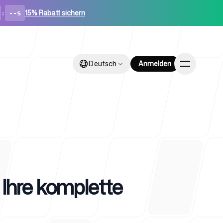
15% Rabatt sichern
:
--s
Deutsch
Deutsch
Anmelden
Anmelden
ps
e Ihre komplette