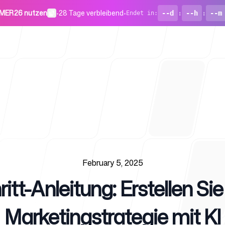
MER26 nutzen
•
28 Tage verbleibend
•
--d
:
--h
:
--m
Endet in
:
Für Startu
February 5, 2025
ritt-Anleitung: Erstellen Si
Blog
Marketingstrategie mit KI