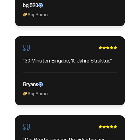
bpj520
AppSumo
🌮
“
30 Minuten Eingabe, 10 Jahre Struktur.
”
Bryans
AppSumo
🌮
“
Die Worte unseres Präsidenten zur