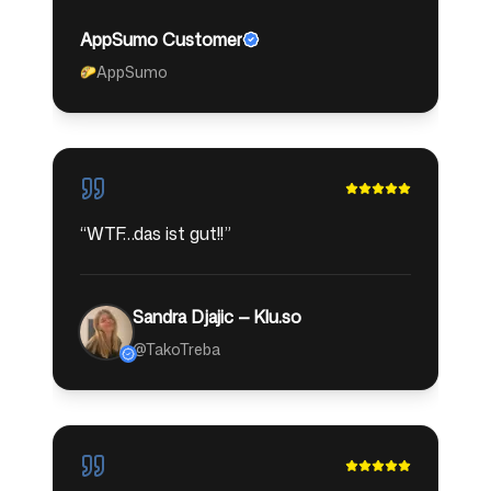
AppSumo Customer
AppSumo
🌮
“
WTF…das ist gut!!
”
Sandra Djajic — Klu.so
@TakoTreba