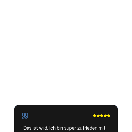
geleistet hat – in weniger als einer
Stunde! Und sie hat es wirklich gut
gemacht! Sehr durchdacht. Super
Folgen Sie uns
begeistert und sehr dankbar für Branding
5.
”
AppSumo Customer
🌮
🌮
🌮
🌮
🌮
Verified purchaser · AppSumo
“
Das ist wild. Ich bin super zufrieden mit