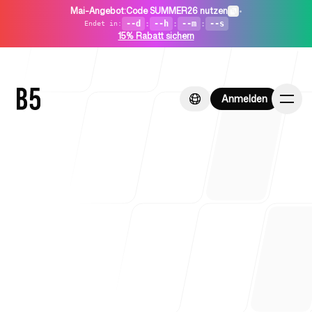
Mai-Angebot
:
Code SUMMER26 nutzen
•
--d
:
--h
:
--m
:
--s
Endet in
:
15% Rabatt sichern
Anmelden
Anmelden
Startseite
Für Startups