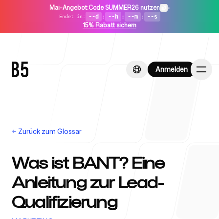
Mai-Angebot
:
Code SUMMER26 nutzen
•
--d
:
--h
:
--m
:
--s
Endet in
:
15% Rabatt sichern
Anmelden
Anmelden
←
Zurück zum Glossar
Startseite
Was ist BANT? Eine
Anleitung zur Lead-
Für Startups
Qualifizierung