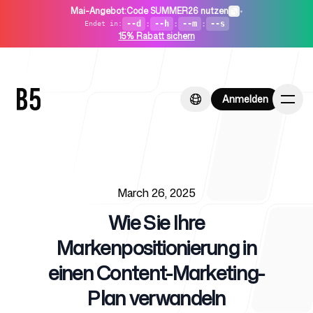
Mai-Angebot
:
Code SUMMER26 nutzen
•
--d
:
--h
:
--m
:
--s
Endet in
:
15% Rabatt sichern
Anmelden
Anmelden
Published on
Startseite
March 26, 2025
Wie Sie Ihre
Markenpositionierung in
einen Content-Marketing-
Für Startups
Plan verwandeln