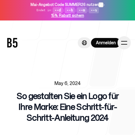
Mai-Angebot
:
Code SUMMER26 nutzen
•
--d
:
--h
:
--m
:
--s
Endet in
:
15% Rabatt sichern
Anmelden
Anmelden
Published on
Startseite
May 6, 2024
So gestalten Sie ein Logo für
Ihre Marke: Eine Schritt-für-
Schritt-Anleitung 2024
Für Startups