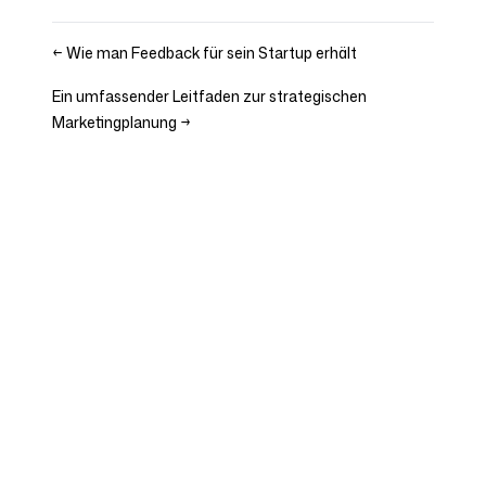
←
Wie man Feedback für sein Startup erhält
Ein umfassender Leitfaden zur strategischen
Marketingplanung
→
Unternehmen
Use Cases
Startseite
Markenpositionierung &
Marketingstrategie
Preise
Marketingstrategie
Über uns
Brand Positioning Software