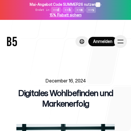
Mai-Angebot
:
Code SUMMER26 nutzen
•
--d
:
--h
:
--m
:
--s
Endet in
:
15% Rabatt sichern
Anmelden
Anmelden
Published on
Startseite
December 16, 2024
Digitales Wohlbefinden und
Markenerfolg
Für Startups