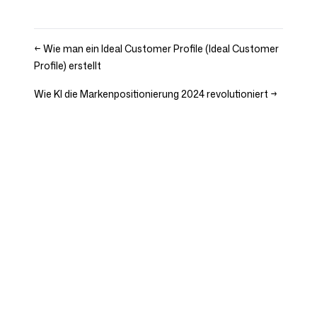
←
Wie man ein Ideal Customer Profile (Ideal Customer
Profile) erstellt
Wie KI die Markenpositionierung 2024 revolutioniert
→
Unternehmen
Use Cases
Startseite
Markenpositionierung &
Marketingstrategie
Preise
Marketingstrategie
Über uns