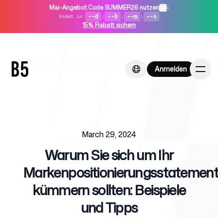
Mai-Angebot
:
Code SUMMER26 nutzen
•
--d
:
--h
:
--m
:
--s
Endet in
:
15% Rabatt sichern
Anmelden
Anmelden
Published on
Startseite
March 29, 2024
Warum Sie sich um Ihr
Markenpositionierungsstatemen
kümmern sollten: Beispiele
Für Startups
und Tipps