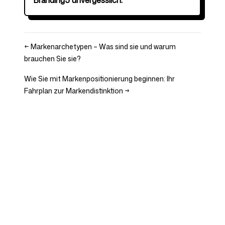
Branding5 unvergesslich.
←
Markenarchetypen – Was sind sie und warum
brauchen Sie sie?
Wie Sie mit Markenpositionierung beginnen: Ihr
Fahrplan zur Markendistinktion
→
Unternehmen
Use Cases
Startseite
Markenpositionierung &
Marketingstrategie
Preise