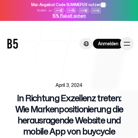
Mai-Angebot
:
Code SUMMER26 nutzen
•
--d
:
--h
:
--m
:
--s
Endet in
:
15% Rabatt sichern
Anmelden
Anmelden
Published on
Startseite
April 3, 2024
In Richtung Exzellenz treten:
Wie Markenpositionierung die
herausragende Website und
Für Startups
mobile App von buycycle