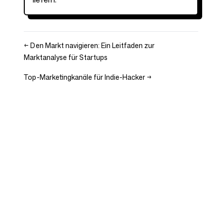
←
Den Markt navigieren: Ein Leitfaden zur
Marktanalyse für Startups
Top-Marketingkanäle für Indie-Hacker
→
Unternehmen
Use Cases
Startseite
Markenpositionierung &
Marketingstrategie
Preise
Marketingstrategie