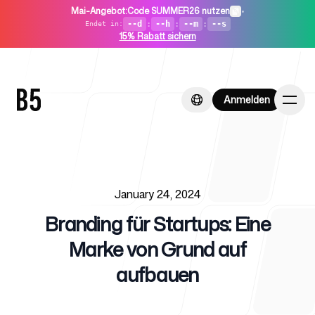
Mai-Angebot
:
Code SUMMER26 nutzen
•
--d
:
--h
:
--m
:
--s
Endet in
:
15% Rabatt sichern
Anmelden
Anmelden
Published on
Startseite
January 24, 2024
Branding für Startups: Eine
Marke von Grund auf
aufbauen
Für Startups