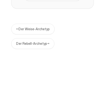
←
Der Weise-Archetyp
Der Rebell-Archetyp
→
Unternehmen
Use Cases
Startseite
Markenpositionierung &
Marketingstrategie