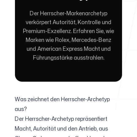
Der Herrscher-Markenarchetyp
Für Agenturen
verkörpert Autorität, Kontrolle und
Premium-Exzellenz. Erfahren Sie, wie
Marken wie Rolex, Mercedes-Benz
und American Express Macht und
Blog
Führungsstärke ausstrahlen.
Preise
Was zeichnet den Herrscher-Archetyp
aus?
Der Herrscher-Archetyp repräsentiert
Support
Macht, Autorität und den Antrieb, aus