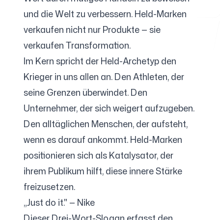
und die Welt zu verbessern. Held-Marken
verkaufen nicht nur Produkte — sie
Kostenlose Tools
verkaufen Transformation.
Im Kern spricht der Held-Archetyp den
Krieger in uns allen an. Den Athleten, der
seine Grenzen überwindet. Den
FAQ
Unternehmer, der sich weigert aufzugeben.
Den alltäglichen Menschen, der aufsteht,
wenn es darauf ankommt. Held-Marken
Kontakt
positionieren sich als Katalysator, der
ihrem Publikum hilft, diese innere Stärke
freizusetzen.
„Just do it." — Nike
Anmelden
Registrieren
Dieser Drei-Wort-Slogan erfasst den