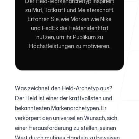
Der Held-Markenarchetyp inspiriert
zu Mut, Tatkraft und Meisterschaft.
Erfahren Sie, wie Marken wie Nike
Für Agenturen
und FedEx die Heldenidentität
nutzen, um ihr Publikum zu
Höchstleistungen zu motivieren.
Blog
Was zeichnet den Held-Archetyp aus?
Preise
Der Held ist einer der kraftvollsten und
bekanntesten Markenarchetypen. Er
verkörpert den universellen Wunsch, sich
Support
einer Herausforderung zu stellen, seinen
Wert durch mutiges Handeln zu beweisen