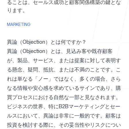
ることは、セールス成功と顧客関係構築の鍵とな
ります。
代理店向け
MARKETING
異論（Objection）とは何ですか？
ブログ
異論（Objection）とは、見込み客や既存顧客
が、製品、サービス、または提案に対して表明す
る懸念、疑問、抵抗、または不満のことです。こ
れは単なる「ノー」ではなく、多くの場合、さら
料金
なる情報や安心感を求めているサインであり、購
買プロセスにおける自然な一部と見なされます。
ビジネスの世界、特にB2Bマーケティングとセー
ヘルプセンター
ルスにおいて、異論は非常に一般的です。顧客は
投資を検討する際に、その妥当性やリスクについ