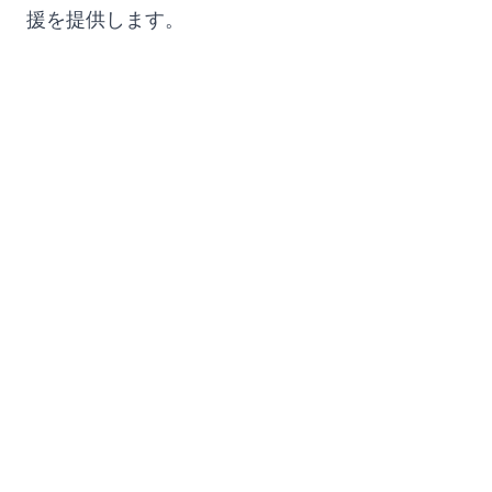
援を提供します。
会社概要
ユースケース
ホーム
ブランドポジショニング＆マ
ーケティング戦略
料金プラン
マーケティング戦略
会社概要
ブランドポジショニングソフ
ブログ
トウェア
パートナーになる
ブランドガイドライン
ロードマップ
競合分析