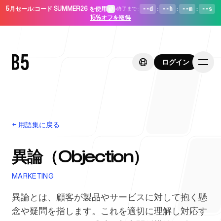
5月セール
:
コード SUMMER26 を使用
•
--d
:
--h
:
--m
:
--s
終了まで
:
15%オフを取得
ログイン
ログイン
←
用語集に戻る
ホーム
異論（Objection）
MARKETING
スタートアップ向け
異論とは、顧客が製品やサービスに対して抱く懸
念や疑問を指します。これを適切に理解し対応す